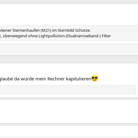
r
c
h
h
e
s
r
t
i
e
kleiner Sternenhaufen (M21) im Sternbild Schütze.
g
, überwiegend ohne Lightpollution-(Dualnarrowband-) Filter
e
glaube da würde mein Rechner kapitulieren