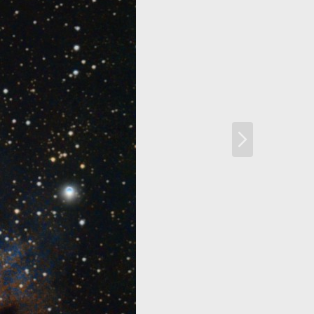
N
ä
c
h
s
t
e