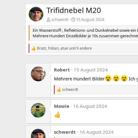
Trifidnebel M20
schwerdt
15 August 2024
Ein Wasserstoff-, Reflektions- und Dunkelnebel sowie ein 
Mehrere Hundert Einzelbilder je 10s zusammen gerechnet
Bratz
,
Fotian
,
atue
und 9 andere
R
e
a
k
Robert
15 August 2024
t
i
Mehrere Hundert Bilder
Ich 
o
n
schwerdt
e
R
n
e
:
a
Mawie
16 August 2024
k
t
i
o
n
e
schwerdt
16 August 2024
n