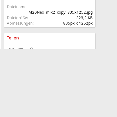
t
e
Dateiname
r
M20Neo_mix2_copy_835x1252.jpg
n
Dateigröße
223,2 KB
(
Abmessungen
835px x 1252px
e
)
Teilen
Bluesky
LinkedIn
Link
Als Bild
Als BBCode [IMG]
Als BBCode [IMG] (Mit Thumbnail)
Als BBCode [GALLERY]