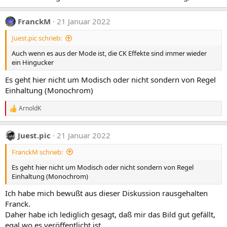
FranckM
21 Januar 2022
Juest.pic schrieb:
Auch wenn es aus der Mode ist, die CK Effekte sind immer wieder
ein Hingucker
Es geht hier nicht um Modisch oder nicht sondern von Regel
Einhaltung (Monochrom)
ArnoldK
R
e
a
Juest.pic
21 Januar 2022
k
t
FranckM schrieb:
i
o
Es geht hier nicht um Modisch oder nicht sondern von Regel
n
Einhaltung (Monochrom)
e
n
Ich habe mich bewußt aus dieser Diskussion rausgehalten
:
Franck.
Daher habe ich lediglich gesagt, daß mir das Bild gut gefällt,
egal wo es veröffentlicht ist.