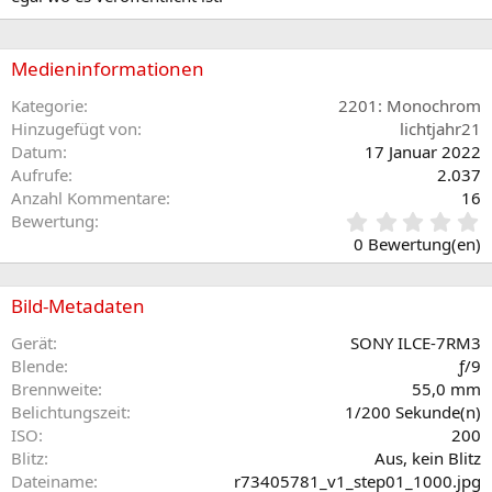
Medieninformationen
Kategorie
2201: Monochrom
Hinzugefügt von
lichtjahr21
Datum
17 Januar 2022
Aufrufe
2.037
Anzahl Kommentare
16
0
Bewertung
,
0 Bewertung(en)
0
0
S
Bild-Metadaten
t
e
Gerät
SONY ILCE-7RM3
r
Blende
ƒ/9
n
Brennweite
55,0 mm
(
Belichtungszeit
1/200 Sekunde(n)
e
ISO
200
)
Blitz
Aus, kein Blitz
Dateiname
r73405781_v1_step01_1000.jpg