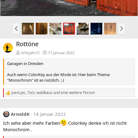
i
e
g
e
V
N
o
ä
r
c
Rottöne
h
h
e
s
lichtjahr21
17 Januar 2022
r
t
Garagen in Dresden
i
e
g
Auch wenn ColorKey aus der Mode ist: Hier beim Thema
e
"Monochrom" ist es nützlich. ;-)
Juest.pic
,
Toni
,
waldkauz
und eine weitere Person
R
e
a
k
ArnoldK
18 Januar 2022
t
i
Ich sehe aber mehr Farben
ColorKey denke ich ist nicht
o
Monochrom .
n
e