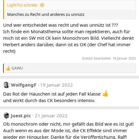
t
LightTro schrieb:
i
o
Manches zu Recht und anderes zu unnütz
n
e
Und wer entscheidet was recht und was unnütz ist ???
n
:
Ich finde ein Monatsthema sollte man repektieren, auch für
mich ist ein SW mit CK kein Monochrom Bild. Vielleicht denkt
Herbert anders darüber, dann ist es OK (der Chef hat immer
recht)
Zuletzt bearbeitet:
18 Januar 2022
GAWU
R
e
a
WolfgangF
19 Januar 2022
k
t
Das Rot der Häuschen ist auf jeden Fall klasse
i
und wirkt durch das CK besonders intensiv.
o
n
e
n
Juest.pic
21 Januar 2022
:
Ob monochrom oder nicht, mir gefällt das Bild wie es ist gut!
Auch wenn es aus der Mode ist, die CK Effekte sind immer
wieder ein Hingucker. Danke für die Veröffentichung, Ralf!