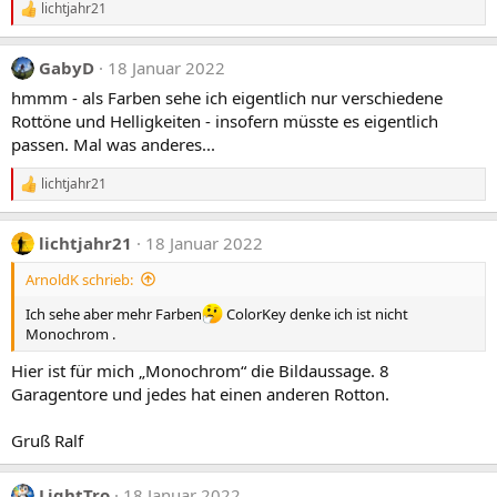
n
lichtjahr21
R
:
e
a
GabyD
18 Januar 2022
k
t
hmmm - als Farben sehe ich eigentlich nur verschiedene
i
Rottöne und Helligkeiten - insofern müsste es eigentlich
o
n
passen. Mal was anderes...
e
n
lichtjahr21
R
:
e
a
lichtjahr21
18 Januar 2022
k
t
ArnoldK schrieb:
i
o
Ich sehe aber mehr Farben
ColorKey denke ich ist nicht
n
e
Monochrom .
n
:
Hier ist für mich „Monochrom“ die Bildaussage. 8
Garagentore und jedes hat einen anderen Rotton.
Gruß Ralf
LightTro
18 Januar 2022