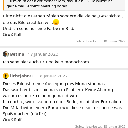
Für mich ist das nicht monochrom, das ist ein CK. Da würde ich
n
gerne mal Herberts Meinung hören.
e
n
Bitte nicht die Farben zählen sondern die kleine „Geschichte“,
:
die das Bild erzählen will.
Und ich sehe nur eine Farbe im Bild.
Gruß Ralf
Zuletzt bearbeitet:
18 Januar 2022
Betina
18 Januar 2022
Ich sehe hier auch CK und kein monochrom.
lichtjahr21
18 Januar 2022
Dieses Bild ist meine Auslegung des Monatsthemas.
Das war hier bisher niemals ein Problem. Keine Ahnung,
warum es nun zu einem gemacht wird.
Ich dachte, wir diskutieren über Bilder, nicht über Formalien.
Die Mitarbeit in einem Forum wie diesem sollte schon etwas
Spaß machen (dürfen) ... .
Gruß Ralf
Zuletzt bearbeitet:
18 Januar 2022