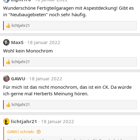
Wunderschöne Fertigteilgaragen mit Aspestdeckung! Gibt es
in "Neubaugebieten" noch sehr häufig.
lichtjahr21
R
e
a
MaxS
18 Januar 2022
k
t
Wohl kein Monochrom
i
o
lichtjahr21
n
R
e
e
n
a
:
GAWU
18 Januar 2022
k
t
Für mich ist das nicht monochrom, das ist ein CK. Da würde
i
ich gerne mal Herberts Meinung hören.
o
n
e
lichtjahr21
R
n
e
:
a
lichtjahr21
18 Januar 2022
k
t
GAWU schrieb:
i
o