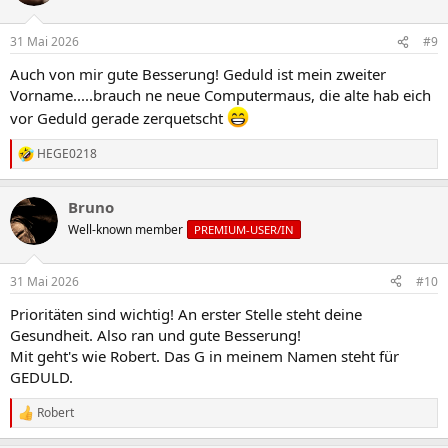
i
o
n
31 Mai 2026
#9
e
n
Auch von mir gute Besserung! Geduld ist mein zweiter
:
Vorname.....brauch ne neue Computermaus, die alte hab eich
vor Geduld gerade zerquetscht
HEGE0218
R
e
a
Bruno
k
t
Well-known member
PREMIUM-USER/IN
i
o
n
31 Mai 2026
#10
e
n
Prioritäten sind wichtig! An erster Stelle steht deine
:
Gesundheit. Also ran und gute Besserung!
Mit geht's wie Robert. Das G in meinem Namen steht für
GEDULD.
Robert
R
e