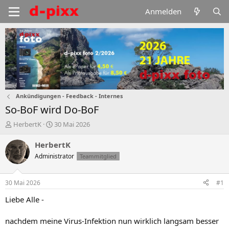
Anmelden
Ankündigungen - Feedback - Internes
So-BoF wird Do-BoF
E
E
HerbertK
30 Mai 2026
r
r
s
s
HerbertK
t
t
Administrator
Teammitglied
e
e
l
l
l
l
30 Mai 2026
#1
e
t
r
a
Liebe Alle -
m
nachdem meine Virus-Infektion nun wirklich langsam besser