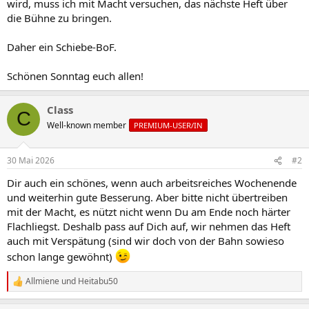
wird, muss ich mit Macht versuchen, das nächste Heft über
die Bühne zu bringen.
Daher ein Schiebe-BoF.
Schönen Sonntag euch allen!
Class
C
Well-known member
PREMIUM-USER/IN
30 Mai 2026
#2
Dir auch ein schönes, wenn auch arbeitsreiches Wochenende
und weiterhin gute Besserung. Aber bitte nicht übertreiben
mit der Macht, es nützt nicht wenn Du am Ende noch härter
Flachliegst. Deshalb pass auf Dich auf, wir nehmen das Heft
auch mit Verspätung (sind wir doch von der Bahn sowieso
schon lange gewöhnt)
Allmiene
und
Heitabu50
R
e
a