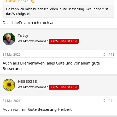
GabyD schrieb:
:
Da kann ich mich nur anschließen..gute Besserung. Gesundheit ist
das Wichtigste!
Da schließe auch ich mich an.
Tutty
Well-known member
PREMIUM-USER/IN
31 Mai 2026
#13
Auch aus Bremerhaven, alles Gute und vor allem gute
Besserung
HEGE0218
Well-known member
PREMIUM-USER/IN
31 Mai 2026
#14
Auch von mir Gute Besserung Herbert