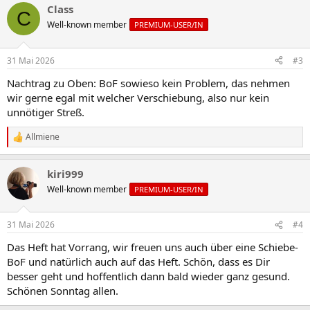
Class
k
C
t
Well-known member
PREMIUM-USER/IN
i
o
n
31 Mai 2026
#3
e
n
Nachtrag zu Oben: BoF sowieso kein Problem, das nehmen
:
wir gerne egal mit welcher Verschiebung, also nur kein
unnötiger Streß.
Allmiene
R
e
a
kiri999
k
t
Well-known member
PREMIUM-USER/IN
i
o
n
31 Mai 2026
#4
e
n
Das Heft hat Vorrang, wir freuen uns auch über eine Schiebe-
:
BoF und natürlich auch auf das Heft. Schön, dass es Dir
besser geht und hoffentlich dann bald wieder ganz gesund.
Schönen Sonntag allen.