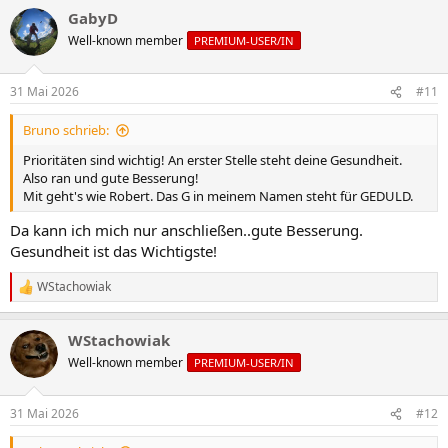
a
GabyD
k
t
Well-known member
PREMIUM-USER/IN
i
o
n
31 Mai 2026
#11
e
n
Bruno schrieb:
:
Prioritäten sind wichtig! An erster Stelle steht deine Gesundheit.
Also ran und gute Besserung!
Mit geht's wie Robert. Das G in meinem Namen steht für GEDULD.
Da kann ich mich nur anschließen..gute Besserung.
Gesundheit ist das Wichtigste!
WStachowiak
R
e
a
WStachowiak
k
t
Well-known member
PREMIUM-USER/IN
i
o
n
31 Mai 2026
#12
e
n