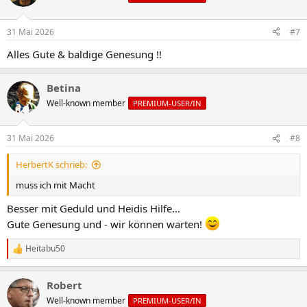
31 Mai 2026
#7
Alles Gute & baldige Genesung !!
Betina
Well-known member
PREMIUM-USER/IN
31 Mai 2026
#8
HerbertK schrieb:
muss ich mit Macht
Besser mit Geduld und Heidis Hilfe…
Gute Genesung und - wir können warten!
Heitabu50
R
e
a
Robert
k
t
Well-known member
PREMIUM-USER/IN