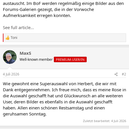
austauscht. Im BoF werden regelmäßig einige Bilder aus den
Forums-Galerien gezeigt, die in der Vorwoche
Aufmerksamkeit erregen konnten.
See full article...
Toni
R
e
a
MaxS
k
t
Well-known member
PREMIUM-USER/IN
i
o
n
4 Juli 2026
#2
e
n
Wie gewohnt eine Superauswahl von Herbert, die wir mit
:
Dank entgegennehmen. Ich freue mich, dass es meine Rose in
die Auswahl geschafft hat und Glückwunsch an alle weiteren
User, deren Bilder es ebenfalls in die Auswahl geschafft
haben. Allen einen schönen Restsamstag und einen
geruhsamen Sonntag.
Zuletzt bearbeitet:
4 Juli 2026