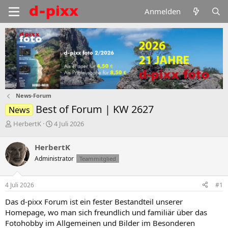
Anmelden
News-Forum
Best of Forum | KW 2627
News
E
E
HerbertK
4 Juli 2026
r
r
s
s
HerbertK
t
t
Administrator
Teammitglied
e
e
l
l
l
l
4 Juli 2026
#1
e
t
r
a
Das d-pixx Forum ist ein fester Bestandteil unserer
m
Homepage, wo man sich freundlich und familiär über das
Fotohobby im Allgemeinen und Bilder im Besonderen