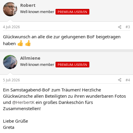
Robert
Well-known member
PREMIUM-USER/IN
4 Juli 2026
#3
Glückwunsch an alle die zur gelungenen BoF beigetragen
haben
Allmiene
Well-known member
PREMIUM-USER/IN
5 Juli 2026
#4
Ein Samstagabend-BoF zum Träumen! Herzliche
Glückwünsche allen Beteiligten zu ihren wunderbaren Fotos
und
@HerbertK
ein großes Dankeschön fürs
Zusammenstellen!
Liebe Grüße
Greta