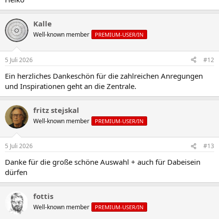
Kalle
Well-known member
PREMIUM-USER/IN
5 Juli 2026
#12
Ein herzliches Dankeschön für die zahlreichen Anregungen
und Inspirationen geht an die Zentrale.
fritz stejskal
Well-known member
PREMIUM-USER/IN
5 Juli 2026
#13
Danke für die große schöne Auswahl + auch für Dabeisein
dürfen
fottis
Well-known member
PREMIUM-USER/IN