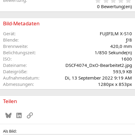
0
Bewertung
,
0 Bewertung(en)
0
0
S
Bild-Metadaten
t
e
Gerät
FUJIFILM X-S10
r
Blende
ƒ/8
n
Brennweite
420,0 mm
(
Belichtungszeit
1/850 Sekunde(n)
e
ISO
1600
)
Dateiname
DSCF4074_DxO-Bearbeitet2.jpg
Dateigröße
593,9 KB
Aufnahmedatum
Di, 13 September 2022 9:19 AM
Abmessungen
1280px x 853px
Teilen
Bluesky
LinkedIn
Link
Als Bild