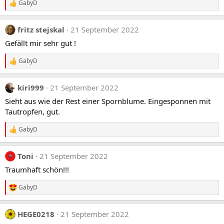
GabyD
n
R
e
e
n
a
:
fritz stejskal
21 September 2022
k
t
Gefällt mir sehr gut !
i
o
GabyD
n
R
e
e
n
a
:
kiri999
21 September 2022
k
t
Sieht aus wie der Rest einer Spornblume. Eingesponnen mit
i
Tautropfen, gut.
o
n
e
GabyD
R
n
e
:
a
Toni
21 September 2022
k
t
Traumhaft schön!!!
i
o
GabyD
n
R
e
e
n
a
:
HEGE0218
21 September 2022
k
t