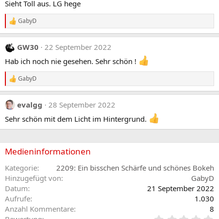
Sieht Toll aus. LG hege
i
o
GabyD
n
R
e
e
n
a
:
GW30
22 September 2022
k
t
Hab ich noch nie gesehen. Sehr schön !
i
o
GabyD
n
R
e
e
n
a
:
evalgg
28 September 2022
k
t
Sehr schön mit dem Licht im Hintergrund.
i
o
n
e
Medieninformationen
n
:
Kategorie
2209: Ein bisschen Schärfe und schönes Bokeh
Hinzugefügt von
GabyD
Datum
21 September 2022
Aufrufe
1.030
Anzahl Kommentare
8