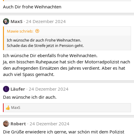
e
Auch Dir frohe Weihnachten
n
:
MaxS
24 Dezember 2024
Mawie schrieb:
Ich wünsche dir auch Frohe Weihnachten.
Schade das die Streife jetzt in Pension geht.
Ich wünsche Dir ebenfalls frohe Weihnachten.
Ja, ein bisschen Ruhepause hat sich der Motorradpolizist nach
den aufregenden Einsätzen des Jahres verdient. Aber es hat
auch viel Spass gemacht.
Läufer
24 Dezember 2024
L
Das wünsche ich dir auch.
MaxS
R
e
a
Robert
24 Dezember 2024
k
t
Die Grüße erwiedere ich gerne, war schön mit dem Polizist
i