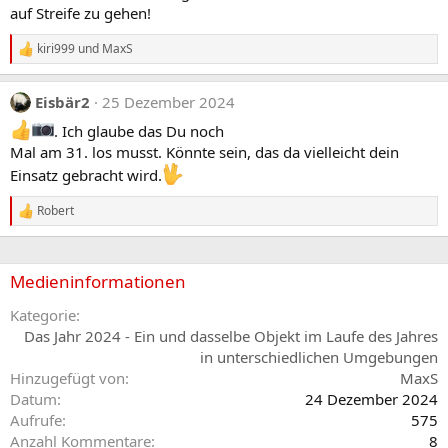
auf Streife zu gehen!
o
n
e
kiri999
und
MaxS
R
n
e
:
a
Eisbär2
25 Dezember 2024
k
t
. Ich glaube das Du noch
i
Mal am 31. los musst. Könnte sein, das da vielleicht dein
o
n
Einsatz gebracht wird.
e
n
Robert
:
R
e
a
k
Medieninformationen
t
i
o
Kategorie
n
Das Jahr 2024 - Ein und dasselbe Objekt im Laufe des Jahres
e
in unterschiedlichen Umgebungen
n
Hinzugefügt von
MaxS
:
Datum
24 Dezember 2024
Aufrufe
575
Anzahl Kommentare
8