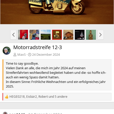
r
t
i
e
g
e
V
N
o
ä
r
c
Motorradstreife 12-3
h
h
e
s
MaxS
24 Dezember 2024
r
t
Time to say goodbye.
i
e
Vielen Dank an alle, die mich im Jahr 2024 auf meinen
g
Streifenfahrten wohlwollend begleitet haben und die -so hoffe ich-
e
auch ein wenig Spass damit hatten.
In diesem Sinne: Fröhliche Weihnachten und ein erfolgreiches Jahr
2025.
HEGE0218
,
Eisbär2
,
Robert
und 5 andere
R
e
a
k