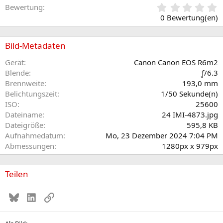
0
Bewertung
,
0 Bewertung(en)
0
0
S
Bild-Metadaten
t
e
Gerät
Canon Canon EOS R6m2
r
Blende
ƒ/6.3
n
Brennweite
193,0 mm
(
Belichtungszeit
1/50 Sekunde(n)
e
ISO
25600
)
Dateiname
24 IMI-4873.jpg
Dateigröße
595,8 KB
Aufnahmedatum
Mo, 23 Dezember 2024 7:04 PM
Abmessungen
1280px x 979px
Teilen
Bluesky
LinkedIn
Link