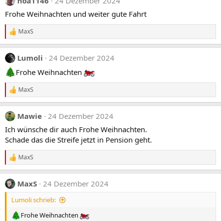
noa1146
24 Dezember 2024
t
i
Frohe Weihnachten und weiter gute Fahrt
o
n
MaxS
e
R
n
e
:
a
Lumoli
24 Dezember 2024
k
t
Frohe Weihnachten
i
o
MaxS
n
R
e
e
n
a
:
Mawie
24 Dezember 2024
k
t
Ich wünsche dir auch Frohe Weihnachten.
i
Schade das die Streife jetzt in Pension geht.
o
n
e
MaxS
R
n
e
:
a
MaxS
24 Dezember 2024
k
t
Lumoli schrieb:
i
o
Frohe Weihnachten
n