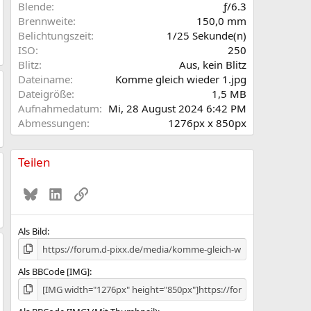
r
Blende
ƒ/6.3
n
Brennweite
150,0 mm
(
Belichtungszeit
1/25 Sekunde(n)
e
ISO
250
)
Blitz
Aus, kein Blitz
Dateiname
Komme gleich wieder 1.jpg
Dateigröße
1,5 MB
Aufnahmedatum
Mi, 28 August 2024 6:42 PM
Abmessungen
1276px x 850px
Teilen
Bluesky
LinkedIn
Link
Als Bild
Als BBCode [IMG]