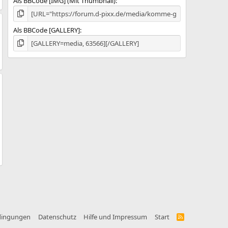
Als BBCode [IMG] (Mit Thumbnail)
Als BBCode [GALLERY]
dingungen
Datenschutz
Hilfe und Impressum
Start
R
S