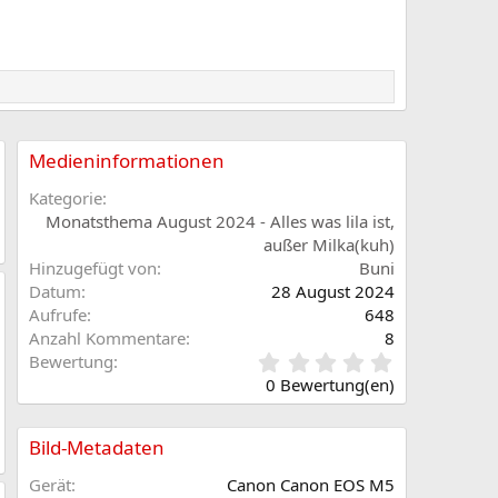
Medieninformationen
Kategorie
Monatsthema August 2024 - Alles was lila ist,
außer Milka(kuh)
Hinzugefügt von
Buni
Datum
28 August 2024
Aufrufe
648
Anzahl Kommentare
8
0
Bewertung
,
0 Bewertung(en)
0
0
S
Bild-Metadaten
t
e
Gerät
Canon Canon EOS M5