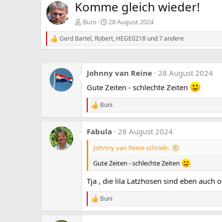
Komme gleich wieder!
Buni
28 August 2024
Gerd Bartel
,
Robert
,
HEGE0218
und 7 andere
R
e
a
k
Johnny van Reine
28 August 2024
t
i
Gute Zeiten - schlechte Zeiten
o
n
Buni
e
R
n
e
:
a
Fabula
28 August 2024
k
t
Johnny van Reine schrieb:
i
o
Gute Zeiten - schlechte Zeiten
n
e
n
Tja , die lila Latzhosen sind eben auch
:
Buni
R
e
a