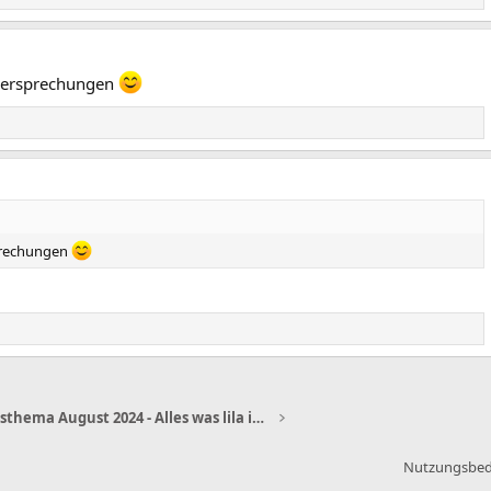
 Versprechungen
sprechungen
Monatsthema August 2024 - Alles was lila ist, außer Milka(kuh)
Nutzungsbe