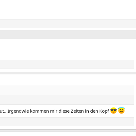
h
h
e
s
r
t
i
e
g
e
 out...Irgendwie kommen mir diese Zeiten in den Kopf