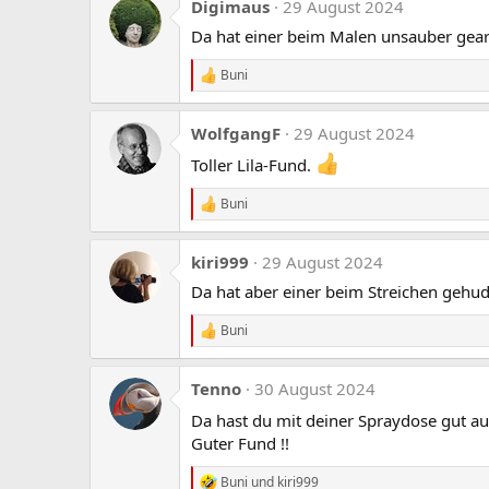
Digimaus
29 August 2024
k
t
Da hat einer beim Malen unsauber gearbe
i
o
Buni
n
R
e
e
n
a
:
WolfgangF
29 August 2024
k
t
Toller Lila-Fund.
i
o
Buni
n
R
e
e
n
a
:
kiri999
29 August 2024
k
t
Da hat aber einer beim Streichen gehude
i
o
Buni
n
R
e
e
n
a
:
Tenno
30 August 2024
k
t
Da hast du mit deiner Spraydose gut a
i
Guter Fund !!
o
n
e
Buni
und
kiri999
R