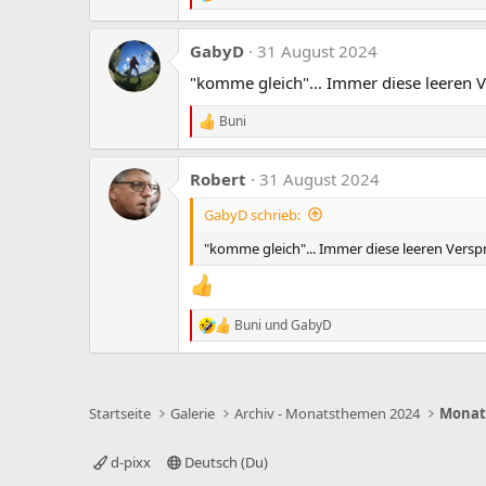
n
e
:
a
GabyD
31 August 2024
k
t
"komme gleich"... Immer diese leeren
i
o
Buni
n
R
e
e
n
a
:
Robert
31 August 2024
k
t
GabyD schrieb:
i
o
"komme gleich"... Immer diese leeren Ver
n
e
n
:
Buni
und
GabyD
R
e
a
k
t
Startseite
Galerie
Archiv - Monatsthemen 2024
i
o
n
d-pixx
Deutsch (Du)
e