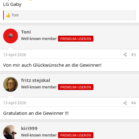
LG Gaby
Toni
R
e
a
Toni
k
t
Well-known member
PREMIUM-USER/IN
i
o
n
13 April 2026
#3
e
n
Von mir auch Glückwünsche an die Gewinner!
:
fritz stejskal
Well-known member
PREMIUM-USER/IN
13 April 2026
#4
Gratulation an die Gewinner !!!
kiri999
Well-known member
PREMIUM-USER/IN