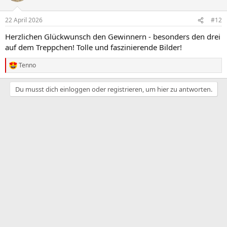
o
n
22 April 2026
#12
e
n
Herzlichen Glückwunsch den Gewinnern - besonders den drei
:
auf dem Treppchen! Tolle und faszinierende Bilder!
Tenno
R
e
a
Du musst dich einloggen oder registrieren, um hier zu antworten.
k
t
i
o
n
e
n
: