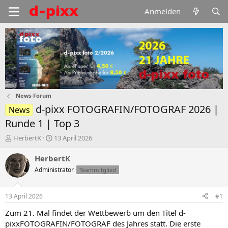
Anmelden
News-Forum
d-pixx FOTOGRAFIN/FOTOGRAF 2026 |
News
Runde 1 | Top 3
E
E
HerbertK
13 April 2026
r
r
s
s
HerbertK
t
t
Administrator
Teammitglied
e
e
l
l
l
l
13 April 2026
#1
e
t
r
a
Zum 21. Mal findet der Wettbewerb um den Titel d-
m
pixxFOTOGRAFIN/FOTOGRAF des Jahres statt. Die erste