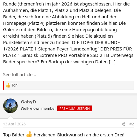
Runde (themenfrei) im Jahr 2026 ist abgeschlossen. Hier die
Aufnahmen, die Platz 1, Platz 2 und Platz 3 belegen. Die
Bilder, die sich für eine Abbildung im Heft und auf der
Homepage (Platz 4) platzieren konnten finden Sie hier. Die
Galerie mit den Bildern, die eine Homepageabbildung
erreicht haben (Platz 5) finden Sie hier. Die aktuellen
Punktelisten sind hier zu finden. DIE TOP-3 DER RUNDE
1/2026 PLATZ 1 Stephan Peyer “Landeanflug” DER PREIS FÜR
PLATZ 1 SanDisk Extreme PRO Portablne SSD 2 TB Unterwegs
Bilder speichern? Ein Backup der wichtigen Daten […]
See full article...
Toni
R
e
a
GabyD
k
t
Well-known member
PREMIUM-USER/IN
i
o
n
13 April 2026
#2
e
n
Top Bilder
herzlichen Glückwünsch an die ersten Drei!
: