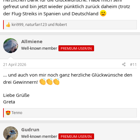
gefreut und bin jetzt wieder pünktlich zurück daheim (trotz
der Flug-Streiks in Spanien und Deutschland
kiri999
,
naturfan123
und
Robert
R
e
a
Allmiene
k
t
Well-known member
PREMIUM-USER/IN
i
o
n
21 April 2026
#11
e
n
... und auch von mir noch ganz herzliche Glückwünsche den
:
drei Gewinnern!
Liebe Grüße
Greta
Tenno
R
e
a
Gudrun
k
t
Well-known member
PREMIUM-USER/IN
i