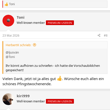
Toni
R
e
a
Toni
k
t
Well-known member
PREMIUM-USER/IN
i
o
n
23 Mai 2026
#8
e
n
HerbertK schrieb:
:
@ljusvän
@Toni
Ihr könnt aufhören zu schniefen - ich hatte die Vorschaubildchen
gespeichert!
Vielen Dank, jetzt ist ja alles gut
. Wünsche euch allen ein
schönes Pfingstwochenende.
kiri999
Well-known member
PREMIUM-USER/IN