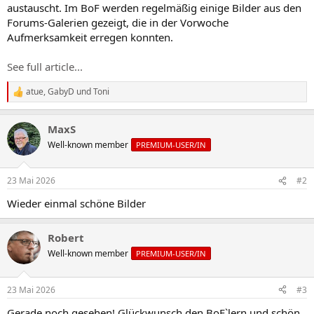
austauscht. Im BoF werden regelmäßig einige Bilder aus den
Forums-Galerien gezeigt, die in der Vorwoche
Aufmerksamkeit erregen konnten.
See full article...
atue
,
GabyD
und
Toni
R
e
a
MaxS
k
t
Well-known member
PREMIUM-USER/IN
i
o
n
23 Mai 2026
#2
e
n
Wieder einmal schöne Bilder
:
Robert
Well-known member
PREMIUM-USER/IN
23 Mai 2026
#3
Gerade noch gesehen! Glückwunsch den BoF`lern und schön