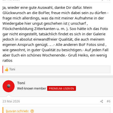
Ja, wieder eine gute Auswahl, danke Dir dafür. Mein
Glückwunsch an die BoFler, freue mich dabei sein zu dürfen -
frage mich allerdings, was da mit meiner Aufnahme in der
Wiedergabe hier ungut geschehen ist ( unscharf ,
Flöckchenbildung Zitterkanten u. m. ). Soo hätte ich das Foto
gar nicht eingestellt, tatsächlich findet es sich in der Galerie
jedoch in absolut einwandfreier Qualität, die auch meinem
eigenen Anspruch genügt. .. .- Alle anderen BoF Fotos sind ,
wie gewohnt, in guter Qualität zu besichtigen.- Auf jeden Fall
aber Euch ein schönes Wochenende.- Gruß Heiko, ein wenig
ratlos
Toni
R
e
a
Toni
k
t
Well-known member
PREMIUM-USER/IN
i
o
n
23 Mai 2026
#6
e
n
ljusvän schrieb:
: