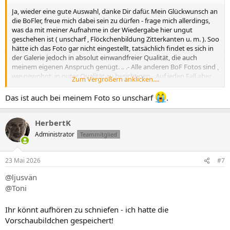
Ja, wieder eine gute Auswahl, danke Dir dafür. Mein Glückwunsch an
die BoFler, freue mich dabei sein zu dürfen - frage mich allerdings,
was da mit meiner Aufnahme in der Wiedergabe hier ungut
geschehen ist ( unscharf , Flöckchenbildung Zitterkanten u. m. ). Soo
hätte ich das Foto gar nicht eingestellt, tatsächlich findet es sich in
der Galerie jedoch in absolut einwandfreier Qualität, die auch
meinem eigenen Anspruch genügt. .. .- Alle anderen BoF Fotos sind ,
wie gewohnt, in guter Qualität zu besichtigen.- Auf jeden Fall aber
Zum Vergrößern anklicken....
Euch ein schönes Wochenende.- Gruß Heiko, ein wenig ratlos
Das ist auch bei meinem Foto so unscharf
.
HerbertK
Administrator
Teammitglied
23 Mai 2026
#7
@ljusvän
@Toni
Ihr könnt aufhören zu schniefen - ich hatte die
Vorschaubildchen gespeichert!