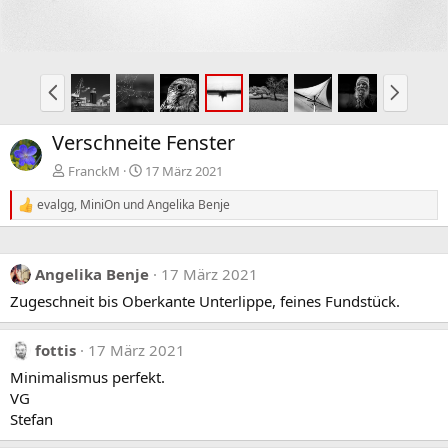
i
e
g
e
V
N
o
ä
r
c
Verschneite Fenster
h
h
e
s
FranckM
17 März 2021
r
t
evalgg
,
MiniOn
und
Angelika Benje
i
e
R
e
g
a
e
k
Angelika Benje
17 März 2021
t
i
Zugeschneit bis Oberkante Unterlippe, feines Fundstück.
o
n
e
fottis
17 März 2021
n
:
Minimalismus perfekt.
VG
Stefan