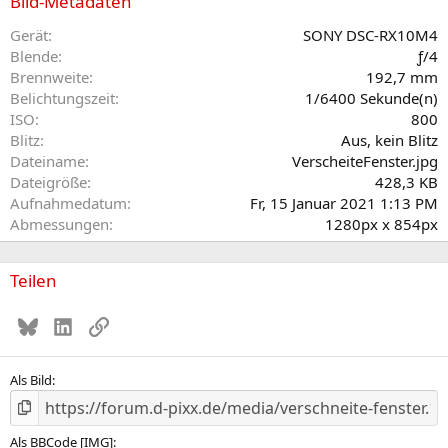
Bild-Metadaten
t
e
Gerät
SONY DSC-RX10M4
r
Blende
ƒ/4
n
Brennweite
192,7 mm
(
Belichtungszeit
1/6400 Sekunde(n)
e
ISO
800
)
Blitz
Aus, kein Blitz
Dateiname
VerscheiteFenster.jpg
Dateigröße
428,3 KB
Aufnahmedatum
Fr, 15 Januar 2021 1:13 PM
Abmessungen
1280px x 854px
Teilen
Bluesky
LinkedIn
Link
Als Bild
Als BBCode [IMG]