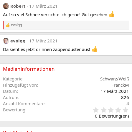
Robert
17 März 2021
Auf so viel Schnee verzichte ich gerne! Gut gesehen
evalgg
R
e
a
evalgg
17 März 2021
k
t
Da sieht es jetzt drinnen zappenduster aus!
i
o
n
e
Medieninformationen
n
:
Kategorie
Schwarz/Weiß
Hinzugefügt von
FranckM
Datum
17 März 2021
Aufrufe
826
Anzahl Kommentare
4
0
Bewertung
,
0 Bewertung(en)
0
0
S