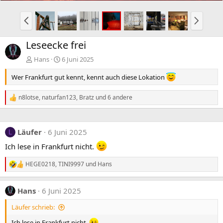
V
N
o
ä
r
c
Leseecke frei
h
h
e
s
Hans
6 Juni 2025
r
t
Wer Frankfurt gut kennt, kennt auch diese Lokation
i
e
g
n8lotse
,
naturfan123
,
Bratz
und 6 andere
e
R
e
a
k
Läufer
6 Juni 2025
t
L
i
Ich lese in Frankfurt nicht.
o
n
HEGE0218
,
TINI9997
und
Hans
e
R
n
e
:
a
Hans
6 Juni 2025
k
t
Läufer schrieb:
i
o
Ich lese in Frankfurt nicht.