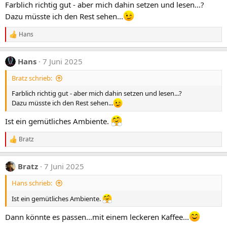
Farblich richtig gut - aber mich dahin setzen und lesen...?
Dazu müsste ich den Rest sehen...
Hans
R
e
a
Hans
7 Juni 2025
k
t
Bratz schrieb:
i
o
Farblich richtig gut - aber mich dahin setzen und lesen...?
n
e
Dazu müsste ich den Rest sehen...
n
:
Ist ein gemütliches Ambiente.
Bratz
R
e
a
Bratz
7 Juni 2025
k
t
Hans schrieb:
i
o
Ist ein gemütliches Ambiente.
n
e
n
Dann könnte es passen...mit einem leckeren Kaffee...
: