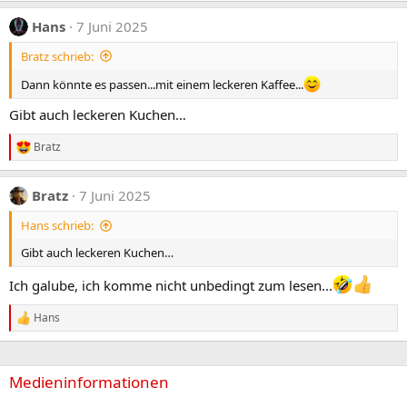
Hans
7 Juni 2025
Bratz schrieb:
Dann könnte es passen...mit einem leckeren Kaffee...
Gibt auch leckeren Kuchen…
Bratz
R
e
a
Bratz
7 Juni 2025
k
t
Hans schrieb:
i
o
Gibt auch leckeren Kuchen…
n
e
Ich galube, ich komme nicht unbedingt zum lesen...
n
:
Hans
R
e
a
k
Medieninformationen
t
i