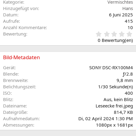
o
Kategorie
Vermischtes
n
Hinzugefügt von
Hans
e
Datum
6 Juni 2025
n
Aufrufe
415
:
Anzahl Kommentare
10
0
Bewertung
,
0 Bewertung(en)
0
0
S
Bild-Metadaten
t
e
Gerät
SONY DSC-RX100M4
r
Blende
ƒ/2.8
n
Brennweite
9,8 mm
(
Belichtungszeit
1/30 Sekunde(n)
e
ISO
400
)
Blitz
Aus, kein Blitz
Dateiname
Leseecke frei.jpeg
Dateigröße
814,7 KB
Aufnahmedatum
Di, 02 April 2024 1:30 PM
Abmessungen
1080px x 1681px