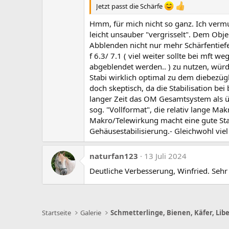
Jetzt passt die Schärfe
n
e
Hmm, für mich nicht so ganz. Ich vermu
n
:
leicht unsauber "vergrisselt". Dem Objek
Abblenden nicht nur mehr Schärfentief
f 6.3/ 7.1 ( viel weiter sollte bei mft
abgeblendet werden.. ) zu nutzen, wür
Stabi wirklich optimal zu dem diebezügl
doch skeptisch, da die Stabilisation bei 
langer Zeit das OM Gesamtsystem als 
sog. "Vollformat", die relativ lange Mak
Makro/Telewirkung macht eine gute Stab
Gehäusestabilisierung.- Gleichwohl vie
naturfan123
13 Juli 2024
Deutliche Verbesserung, Winfried. Sehr 
Startseite
Galerie