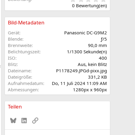
,
0 Bewertung(en)
0
0
S
Bild-Metadaten
t
e
Gerät
Panasonic DC-G9M2
r
Blende
ƒ/5
n
Brennweite
90,0 mm
(
Belichtungszeit
1/1300 Sekunde(n)
e
ISO
400
)
Blitz
Aus, kein Blitz
Dateiname
P1178249.JPGd-pixx.jpg
Dateigröße
331,2 KB
Aufnahmedatum
Do, 11 Juli 2024 11:09 AM
Abmessungen
1280px x 960px
Teilen
Bluesky
LinkedIn
Link