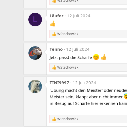
WStachowiak
R
e
a
Läufer
12 Juli 2024
k
L
t
i
o
WStachowiak
n
R
e
e
n
a
:
Tenno
12 Juli 2024
k
t
Jetzt passt die Schärfe
i
o
WStachowiak
n
R
e
e
n
a
:
TINI9997
12 Juli 2024
k
t
'Übung macht den Meister' oder neude
i
Meister sein, klappt aber nicht immer
o
n
in Bezug auf Schärfe hier erkennen kann
e
n
:
WStachowiak
R
e