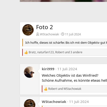
Foto 2
WStachowiak
11 Juli 2024
Ich hoffe, dieses ist schärfer. Bis ich mit dem Objektiv 
Bratz
,
naturfan123
,
Robert
und 3 andere
R
e
a
k
kiri999
11 Juli 2024
t
i
Welches Objektiv ist das Winfried?
o
Schöne Aufnahme, es könnte etwas helle
n
e
n
Robert
und
WStachowiak
R
:
e
a
WStachowiak
11 Juli 2024
k
t