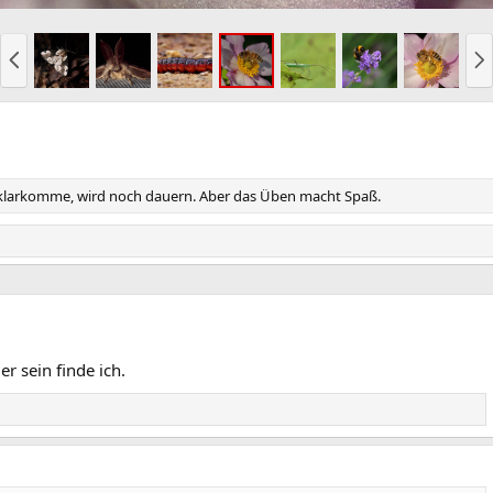
V
N
o
ä
r
c
h
h
e
s
r
t
i
e
gut klarkomme, wird noch dauern. Aber das Üben macht Spaß.
g
e
r sein finde ich.