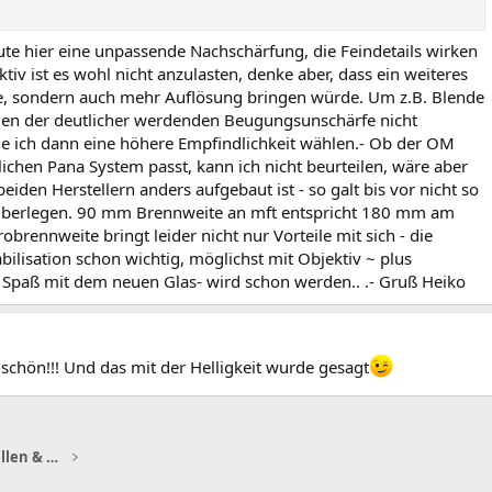
te hier eine unpassende Nachschärfung, die Feindetails wirken
tiv ist es wohl nicht anzulasten, denke aber, dass ein weiteres
e, sondern auch mehr Auflösung bringen würde. Um z.B. Blende
 wegen der deutlicher werdenden Beugungsunschärfe nicht
de ich dann eine höhere Empfindlichkeit wählen.- Ob der OM
ichen Pana System passt, kann ich nicht beurteilen, wäre aber
beiden Herstellern anders aufgebaut ist - so galt bis vor nicht so
überlegen. 90 mm Brennweite an mft entspricht 180 mm am
robrennweite bringt leider nicht nur Vorteile mit sich - die
ilisation schon wichtig, möglichst mit Objektiv ~ plus
l Spaß mit dem neuen Glas- wird schon werden.. .- Gruß Heiko
schön!!! Und das mit der Helligkeit wurde gesagt
Schmetterlinge, Bienen, Käfer, Libellen & Co.