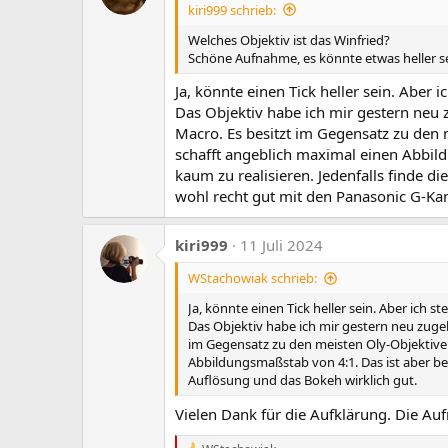
kiri999 schrieb:
i
o
Welches Objektiv ist das Winfried?
n
Schöne Aufnahme, es könnte etwas heller sei
e
n
Ja, könnte einen Tick heller sein. Aber 
:
Das Objektiv habe ich mir gestern neu
Macro. Es besitzt im Gegensatz zu den 
schafft angeblich maximal einen Abbil
kaum zu realisieren. Jedenfalls finde d
wohl recht gut mit den Panasonic G-Ka
kiri999
11 Juli 2024
WStachowiak schrieb:
Ja, könnte einen Tick heller sein. Aber ich s
Das Objektiv habe ich mir gestern neu zuge
im Gegensatz zu den meisten Oly-Objektiven
Abbildungsmaßstab von 4:1. Das ist aber bei
Auflösung und das Bokeh wirklich gut.
Vielen Dank für die Aufklärung. Die Au