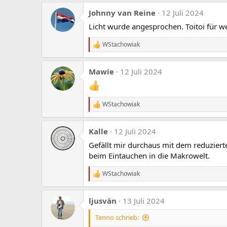
a
Johnny van Reine
12 Juli 2024
k
t
Licht wurde angesprochen. Toitoi für 
i
o
WStachowiak
n
R
e
e
n
a
:
Mawie
12 Juli 2024
k
t
i
o
WStachowiak
n
R
e
e
n
a
:
Kalle
12 Juli 2024
k
t
Gefällt mir durchaus mit dem reduziert
i
beim Eintauchen in die Makrowelt.
o
n
e
WStachowiak
R
n
e
:
a
ljusvän
13 Juli 2024
k
t
Tenno schrieb:
i
o